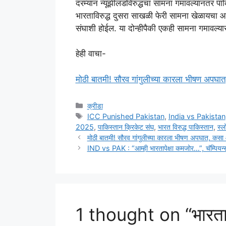
दरम्यान न्यूझीलंडविरुद्धचा सामना गमावल्यानंतर पा
भारताविरुद्ध दुसरा साखळी फेरी सामना खेळायचा आह
संघाशी होईल. या दोन्हीपैकी एकही सामना गमावल्यास
हेही वाचा-
मोठी बातमी! सौरव गांगुलीच्या कारला भीषण अ
Categories
क्रीडा
Tags
ICC Punished Pakistan
,
India vs Pakistan
2025
,
पाकिस्तान क्रिकेट संघ
,
भारत विरुद्ध पाकिस्तान
,
स्ल
मोठी बातमी! सौरव गांगुलीच्या कारला भीषण अपघात,
IND vs PAK : “आम्ही भारतापेक्षा कमजोर…”, चॅम्पियन्स ट
1 thought on “भारताविरु