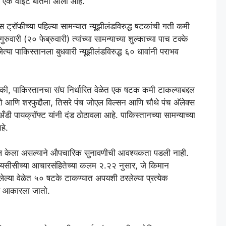
ाठी एक वाईट बातमी आली आहे.
 ट्रॉफीच्या पहिल्या सामन्यात न्यूझीलंडविरुद्ध षटकांची गती कमी
री (२० फेब्रुवारी) त्यांच्या सामन्याच्या शुल्काच्या पाच टक्के
्या पाकिस्तानला बुधवारी न्यूझीलंडविरुद्ध ६० धावांनी पराभव
े की, पाकिस्तानचा संघ निर्धारित वेळेत एक षटक कमी टाकल्याबद्दल
 आणि शरफुद्दौला, तिसरे पंच जोएल विल्सन आणि चौथे पंच अ‍ॅलेक्स
ँडी पायक्रॉफ्ट यांनी दंड ठोठावला आहे. पाकिस्तानच्या सामन्याच्या
हे.
कबूल केला असल्याने औपचारिक सुनावणीची आवश्यकता पडली नाही.
ी आयसीसीच्या आचारसंहितेच्या कलम २.२२ नुसार, जे किमान
 दिलेल्या वेळेत ५० षटके टाकण्यात अपयशी ठरलेल्या प्रत्येक
दंड आकारला जातो.