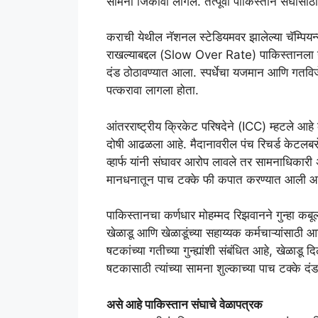
सामना जिंकावा लागेल. तत्पूर्वी पाकिस्तान संघास
कराची येथील नॅशनल स्टेडियमवर झालेल्या चॅम्पियन्स
राखल्याबद्दल (Slow Over Rate) पाकिस्तानला गुरुवा
दंड ठोठावण्यात आला. स्पर्धेचा यजमान आणि गतविजेत
पत्करावा लागला होता.
आंतरराष्ट्रीय क्रिकेट परिषदेने (ICC) म्हटले आह
दोषी आढळला आहे. मैदानावरील पंच रिचर्ड केटलबरो
व्हार्फ यांनी संघावर आरोप लावले तर सामनाधिकारी अ
मानधनातून पाच टक्के फी कपात करण्यात आली आ
पाकिस्तानचा कर्णधार मोहम्मद रिझवानने गुन्हा 
खेळाडू आणि खेळाडूंच्या सहाय्यक कर्मचाऱ्यांसाठ
षटकांच्या गतीच्या गुन्ह्यांशी संबंधित आहे, खेळाडू
षटकासाठी त्यांच्या सामना शुल्काच्या पाच टक्के 
असे आहे पाकिस्तान संघाचे वेळापत्रक