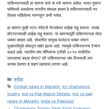
पाकिस्तानसाठी हा सामना करो या मरो सामना असेल. मात्र तुफान
फॉर्ममध्ये असलेल्या भारतीय संघाला हरवणं हे पाकिस्तानसाठी भर
दिवसा पाहिलेल्या स्वप्नाहून कमी नसेल.
हा सामना तुम्ही स्टार स्पोर्ट्स नेटवर्कवर लाईव्ह पाहू शकता. यासह
हॉटस्टारवरही लाईव्ह पाहू शकता. या सामन्यापूर्वी पाकिस्तानला मोठा
धक्का बसला आहे. संघातील प्रमुख फलंदाज फखर जमान
दुखापतीमुळे संघातून बाहेर झाला आहे. त्यामुळे पाकिस्तानचं टेन्शन
वाढलं आहे. भारतीय संघ चॅम्पियन्स ट्रॉफी २०१७ स्पर्धेतील
पराभवाचा बदला घेणार? की पाकिस्तानचा संघ विजयाची लय
कायम ठेवणार हे पाहणं महत्वाचं ठरणार आहे.
Categories
क्रीडा
Tags
Cricket news in Marathi
,
Icc champions
trophy
,
Ind vs Pak Match Details
,
Ind vs pak
news in Marathi
,
India vs Pakistan
Champions Trophy Semi Final Scenario: