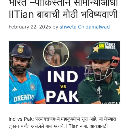
भारत –पाकिस्तान सामान्याआधी
IITian बाबाची मोठी भविष्यवाणी
February 22, 2025
by
shweta Chidamalwad
Ind vs Pak: प्रयागराजमध्ये महाकुंबमेळा सुरू आहे. या मेळ्यात
तुफान चर्चेत असलेले बाबा म्हणणे, IITian बाबा. आयआयटी