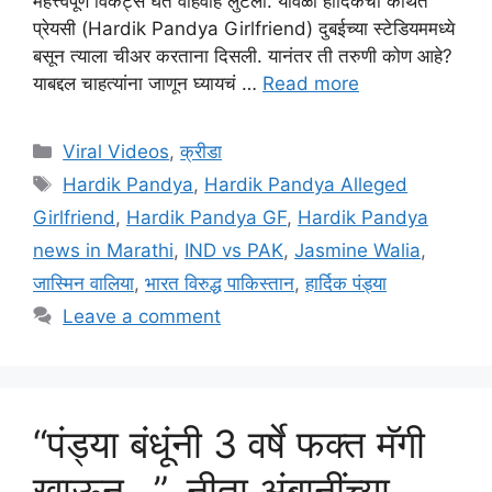
महत्त्वपूर्ण विकेट्स घेत वाहवाह लुटली. यावेळी हार्दिकची कथित
प्रेयसी (Hardik Pandya Girlfriend) दुबईच्या स्टेडियममध्ये
बसून त्याला चीअर करताना दिसली. यानंतर ती तरुणी कोण आहे?
याबद्दल चाहत्यांना जाणून घ्यायचं …
Read more
Categories
Viral Videos
,
क्रीडा
Tags
Hardik Pandya
,
Hardik Pandya Alleged
Girlfriend
,
Hardik Pandya GF
,
Hardik Pandya
news in Marathi
,
IND vs PAK
,
Jasmine Walia
,
जास्मिन वालिया
,
भारत विरुद्ध पाकिस्तान
,
हार्दिक पंड्या
Leave a comment
“पंड्या बंधूंनी 3 वर्षे फक्त मॅगी
खाऊन…”, नीता अंबानींच्या